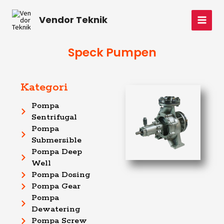
Skip
MAI
to
Vendor Teknik
MEN
content
Speck Pumpen
Kategori
Pompa
Sentrifugal
Pompa
Submersible
Pompa Deep
Well
Pompa Dosing
Pompa Gear
Pompa
Dewatering
Pompa Screw