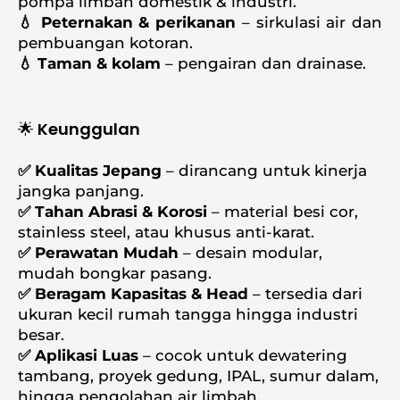
pompa limbah domestik & industri.
💧 Peternakan & perikanan
– sirkulasi air dan
pembuangan kotoran.
💧 Taman & kolam
– pengairan dan drainase.
🌟 Keunggulan
✅ Kualitas Jepang
– dirancang untuk kinerja
jangka panjang.
✅ Tahan Abrasi & Korosi
– material besi cor,
stainless steel, atau khusus anti-karat.
✅ Perawatan Mudah
– desain modular,
mudah bongkar pasang.
✅ Beragam Kapasitas & Head
– tersedia dari
ukuran kecil rumah tangga hingga industri
besar.
✅ Aplikasi Luas
– cocok untuk dewatering
tambang, proyek gedung, IPAL, sumur dalam,
hingga pengolahan air limbah.