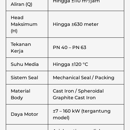
Hingga ±110 m³/jam
Aliran (Q)
Head
Maksimum
Hingga ±630 meter
(H)
Tekanan
PN 40 – PN 63
Kerja
Suhu Media
Hingga ±120 °C
Sistem Seal
Mechanical Seal / Packing
Material
Cast Iron / Spheroidal
Body
Graphite Cast Iron
±7 – 160 kW (tergantung
Daya Motor
model)