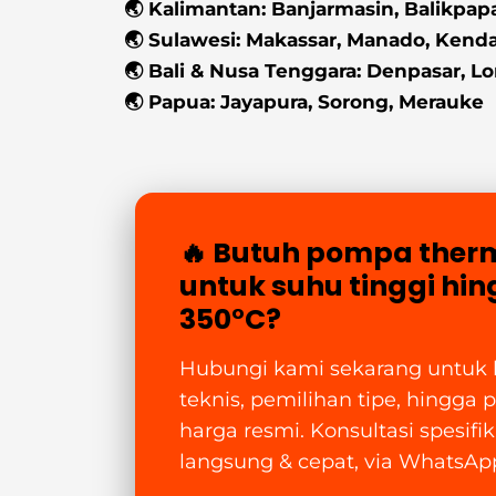
🌏 Kalimantan: Banjarmasin, Balikpap
🌏 Sulawesi: Makassar, Manado, Kenda
🌏 Bali & Nusa Tenggara: Denpasar, 
🌏 Papua: Jayapura, Sorong, Merauke
🔥 Butuh pompa therm
untuk suhu tinggi hi
350°C?
Hubungi kami sekarang untuk 
teknis, pemilihan tipe, hingga
harga resmi. Konsultasi spesifik
langsung & cepat, via WhatsAp