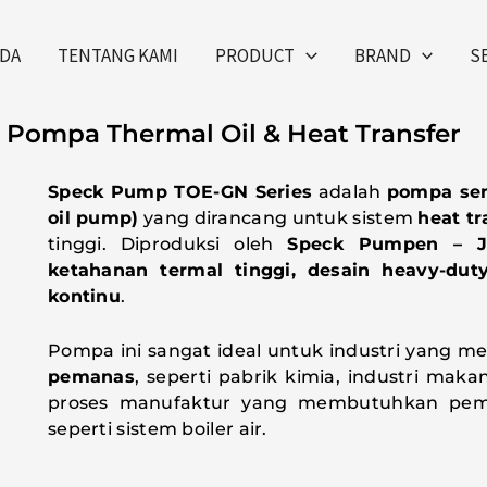
DA
TENTANG KAMI
PRODUCT
BRAND
S
 Pompa Thermal Oil & Heat Transfer
Speck Pump TOE-GN Series
adalah
pompa sen
oil pump)
yang dirancang untuk sistem
heat tr
tinggi. Diproduksi oleh
Speck Pumpen – J
ketahanan termal tinggi, desain heavy-duty
kontinu
.
Pompa ini sangat ideal untuk industri yang
pemanas
, seperti pabrik kimia, industri makan
proses manufaktur yang membutuhkan pemi
seperti sistem boiler air.