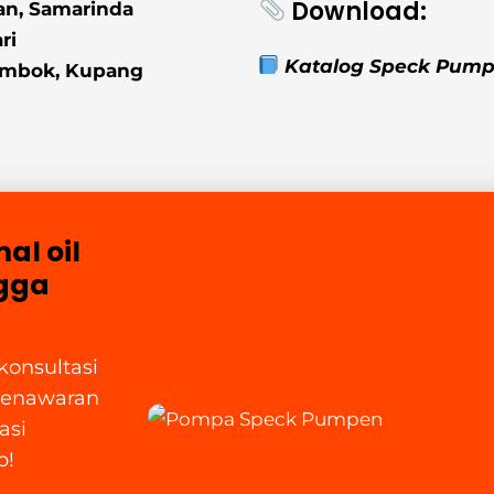
Download:
an, Samarinda
ri
Katalog Speck Pump
Lombok, Kupang
al oil
ngga
konsultasi
 penawaran
asi
p!