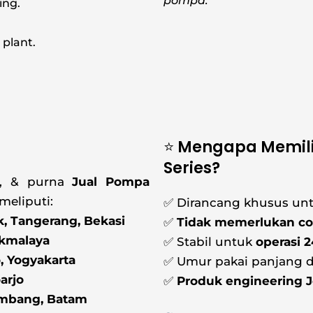
pompa.
ing.
plant.
⭐ Mengapa Memil
Series?
si, & purna
Jual
Pompa
meliputi:
✅ Dirancang khusus un
k, Tangerang, Bekasi
✅
Tidak memerlukan co
ikmalaya
✅ Stabil untuk
operasi 
, Yogyakarta
✅ Umur pakai panjang 
arjo
✅
Produk engineering 
embang, Batam