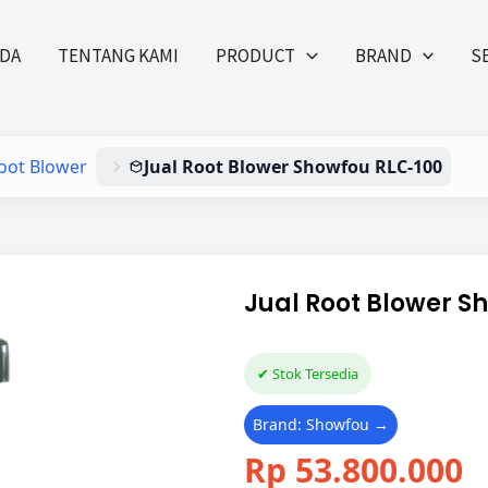
DA
TENTANG KAMI
PRODUCT
BRAND
S
oot Blower
Jual Root Blower Showfou RLC-100
Jual Root Blower S
✔ Stok Tersedia
Brand: Showfou →
Rp 53.800.000