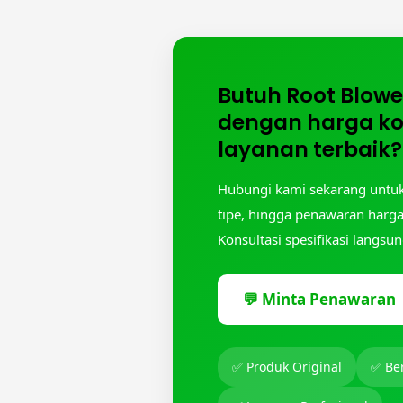
Butuh Root Blowe
dengan harga ko
layanan terbaik?
Hubungi kami sekarang untuk 
tipe, hingga penawaran harga
Konsultasi spesifikasi langsu
💬 Minta Penawaran
✅ Produk Original
✅ Be