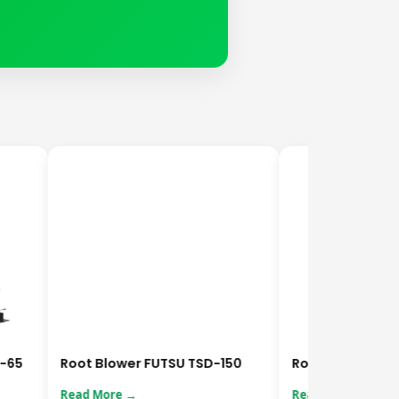
5
Root Blower FUTSU TSD-150
Root Blower FUTSU
Read More →
Read More →