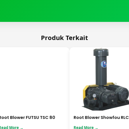
Produk Terkait
t Blower FUTSU TSC 80
Root Blower Showfou RLC-6
d More →
Read More →