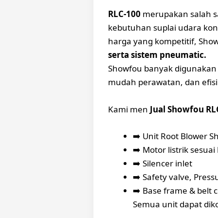
RLC-100
merupakan salah s
kebutuhan suplai udara konti
harga yang kompetitif, Sho
serta sistem pneumatic.
Showfou banyak digunakan ol
mudah perawatan, dan efisi
Kami men
Jual Showfou RL
➡️ Unit Root Blower 
➡️ Motor listrik sesua
➡️ Silencer inlet
➡️ Safety valve, Pres
➡️ Base frame & belt 
Semua unit dapat dikon