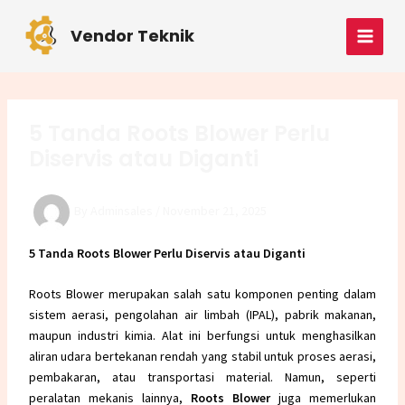
Skip
Post
MAI
to
navigation
Vendor Teknik
MEN
content
5 Tanda Roots Blower Perlu
Diservis atau Diganti
By
Adminsales
/
November 21, 2025
5 Tanda Roots Blower Perlu Diservis atau Diganti
Roots Blower merupakan salah satu komponen penting dalam
sistem aerasi, pengolahan air limbah (IPAL), pabrik makanan,
maupun industri kimia. Alat ini berfungsi untuk menghasilkan
aliran udara bertekanan rendah yang stabil untuk proses aerasi,
pembakaran, atau transportasi material. Namun, seperti
peralatan mekanis lainnya,
Roots Blower
juga memerlukan