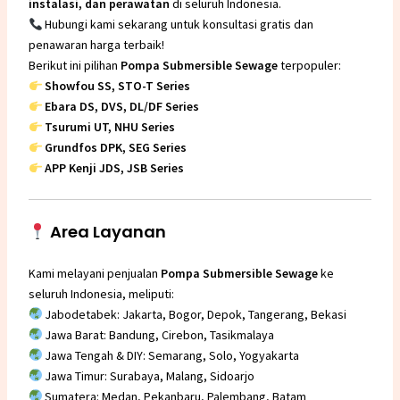
instalasi, dan perawatan
di seluruh Indonesia.
Hubungi kami sekarang untuk konsultasi gratis dan
penawaran harga terbaik!
Berikut ini pilihan
Pompa Submersible Sewage
terpopuler:
Showfou
SS
,
STO-T
Series
Ebara
DS, DVS
,
DL/DF
Series
Tsurumi
UT
,
NHU
Series
Grundfos
DPK
,
SEG
Series
APP Kenji
JDS
,
JSB
Series
Area Layanan
Kami melayani penjualan
Pompa Submersible Sewage
ke
seluruh Indonesia, meliputi:
Jabodetabek: Jakarta, Bogor, Depok, Tangerang, Bekasi
Jawa Barat: Bandung, Cirebon, Tasikmalaya
Jawa Tengah & DIY: Semarang, Solo, Yogyakarta
Jawa Timur: Surabaya, Malang, Sidoarjo
Sumatera: Medan, Pekanbaru, Palembang, Batam