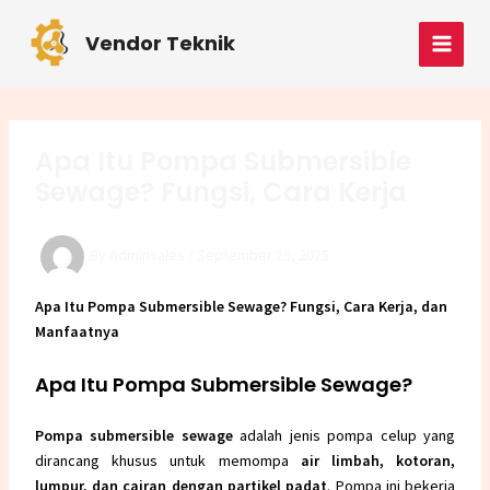
Skip
Post
MAI
to
navigation
Vendor Teknik
MEN
content
Apa Itu Pompa Submersible
Sewage? Fungsi, Cara Kerja
By
Adminsales
/
September 29, 2025
Apa Itu Pompa Submersible Sewage? Fungsi, Cara Kerja, dan
Manfaatnya
Apa Itu Pompa Submersible Sewage?
Pompa submersible sewage
adalah jenis pompa celup yang
dirancang khusus untuk memompa
air limbah, kotoran,
lumpur, dan cairan dengan partikel padat
. Pompa ini bekerja