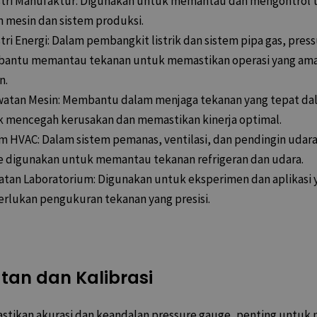
tri Manufaktur: Digunakan untuk memantau dan mengontrol 
 mesin dan sistem produksi.
tri Energi: Dalam pembangkit listrik dan sistem pipa gas, pres
antu memantau tekanan untuk memastikan operasi yang am
n.
atan Mesin: Membantu dalam menjaga tekanan yang tepat da
 mencegah kerusakan dan memastikan kinerja optimal.
m HVAC: Dalam sistem pemanas, ventilasi, dan pendingin udara
 digunakan untuk memantau tekanan refrigeran dan udara.
atan Laboratorium: Digunakan untuk eksperimen dan aplikasi 
lukan pengukuran tekanan yang presisi.
tan dan Kalibrasi
tikan akurasi dan keandalan pressure gauge, penting untuk