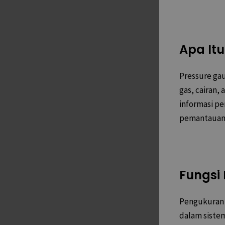
Apa It
Pressure gau
gas, cairan,
informasi p
pemantauan 
Fungsi
Pengukuran 
dalam siste