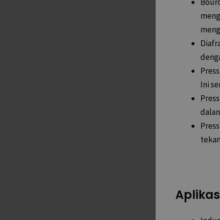
Bour
meng
mengg
Diafr
denga
Press
Ini s
Press
dalam
Press
tekan
Aplikas