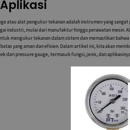
Aplikasi
uge atau alat pengukur tekanan adalah instrumen yang sangat
ai industri, mulai dari manufaktur hingga perawatan mesin. Ala
ntuk mengukur tekanan dalam sistem dan memastikan bahwa
batas yang aman dan efisien. Dalam artikel ini, kita akan mem
ek dari pressure gauge, termasuk fungsi, jenis, dan aplikasinya