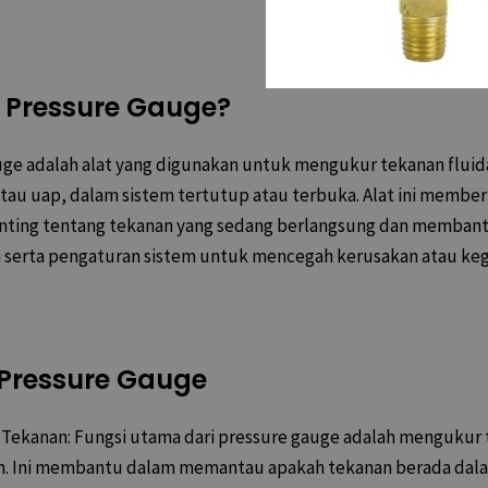
u Pressure Gauge?
ge adalah alat yang digunakan untuk mengukur tekanan fluida
 atau uap, dalam sistem tertutup atau terbuka. Alat ini member
enting tentang tekanan yang sedang berlangsung dan memban
serta pengaturan sistem untuk mencegah kerusakan atau keg
 Pressure Gauge
Tekanan: Fungsi utama dari pressure gauge adalah mengukur
m. Ini membantu dalam memantau apakah tekanan berada dala