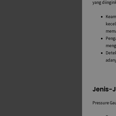
yang diingin
Keam
kecel
mema
Peng
mengo
Detek
adany
Jenis-
Pressure Ga