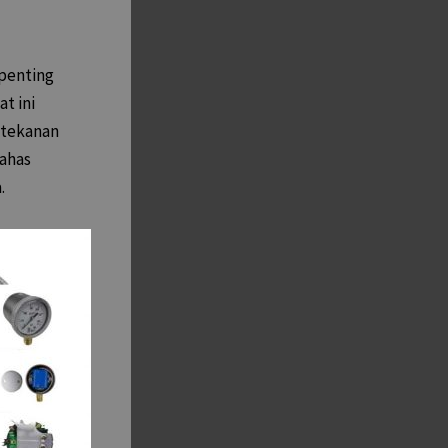
 penting
t ini
 tekanan
bahas
.