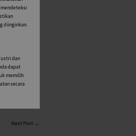
u mendeteksi
stikan
 diinginkan.
dustri dan
Anda dapat
tuk memilih
atan secara
Next Post
→