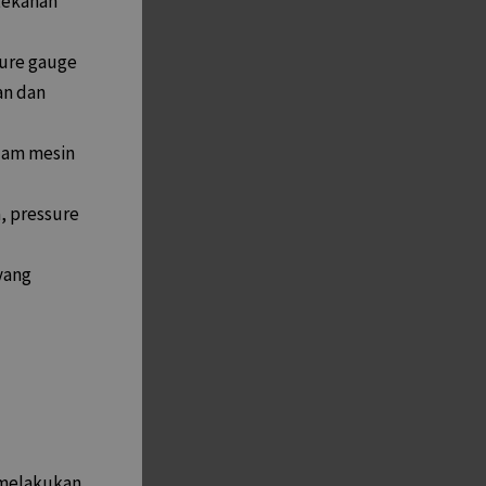
tekanan
sure gauge
an dan
lam mesin
, pressure
yang
 melakukan