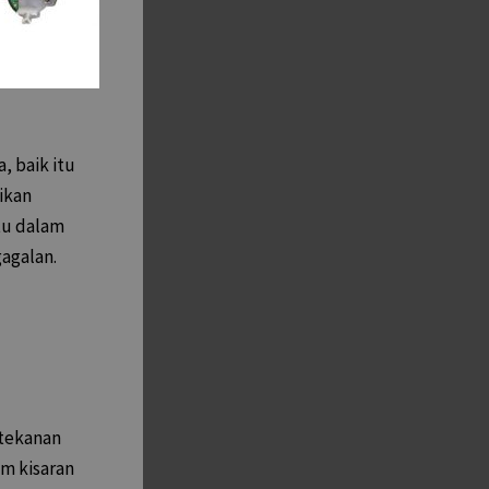
, baik itu
ikan
tu dalam
agalan.
 tekanan
m kisaran