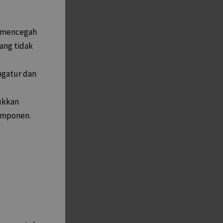
 mencegah
yang tidak
ngatur dan
ukkan
komponen.