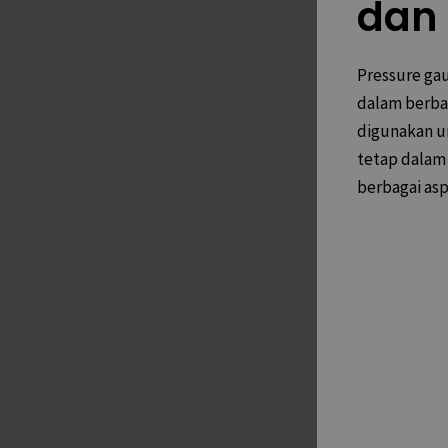
dan 
Pressure ga
dalam berbag
digunakan u
tetap dalam 
berbagai asp