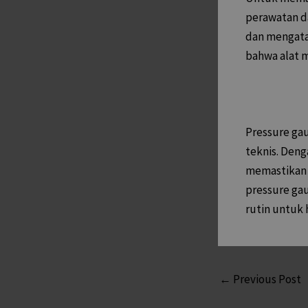
perawatan d
dan mengatas
bahwa alat 
Pressure gau
teknis. Deng
memastikan 
pressure ga
rutin untuk 
←
Previous Post