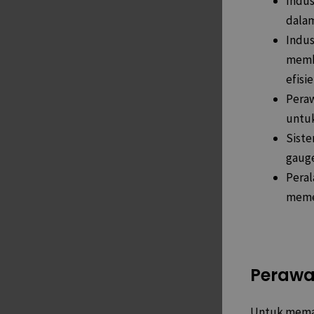
Indus
dalam
Indus
memb
efisie
Peraw
untuk
Siste
gauge
Peral
memer
Perawa
Untuk memas