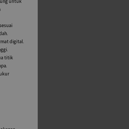
kung untuk
n
sesuai
dah.
at digital.
ggi.
 titik
mpa.
gukur