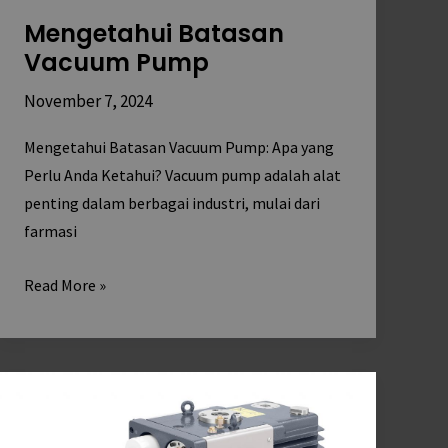
Mengetahui Batasan
Vacuum Pump
November 7, 2024
Mengetahui Batasan Vacuum Pump: Apa yang
Perlu Anda Ketahui? Vacuum pump adalah alat
penting dalam berbagai industri, mulai dari
farmasi
Read More »
Aplikasi
Vacuum
Pump