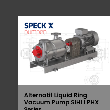
Alternatif
Liquid
Ring
Vacuum
Pump
SIHI
LPHX
Series
Alternatif Liquid Ring
Vacuum Pump SIHI LPHX
Series