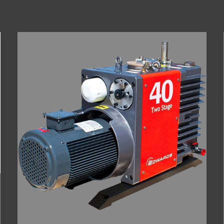
Vacuum
Pump
di
Proses
Manufaktur