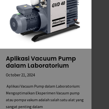
dalam
Laboratorium
Aplikasi Vacuum Pump
dalam Laboratorium
October 21, 2024
Aplikasi Vacuum Pump dalam Laboratorium:
Mengoptimalkan Eksperimen Vacuum pump
atau pompa vakum adalah salah satu alat yang
sangat penting dalam