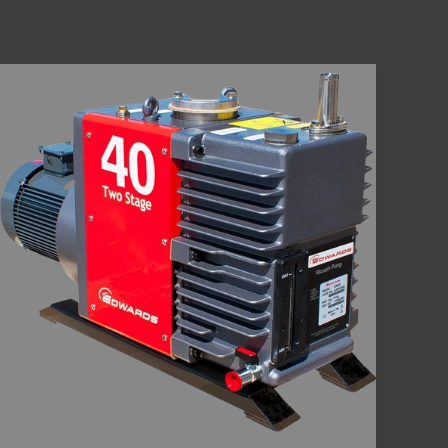
Mengetahui
Batasan
Vacuum
Pump