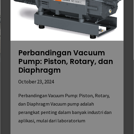
Piston,
Rotary,
dan
Diaphragm
Perbandingan Vacuum
Pump: Piston, Rotary, dan
Diaphragm
October 23, 2024
Perbandingan Vacuum Pump: Piston, Rotary,
dan Diaphragm Vacuum pump adalah
perangkat penting dalam banyak industri dan
aplikasi, mulai dari laboratorium