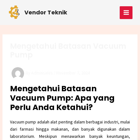
Skip
Post
MAI
to
navigation
Vendor Teknik
MEN
content
Mengetahui Batasan Vacuum
Pump
By
Adminsales
/
November 7, 2024
Mengetahui Batasan
Vacuum Pump: Apa yang
Perlu Anda Ketahui?
Vacuum pump adalah alat penting dalam berbagai industri, mulai
dari farmasi hingga makanan, dan banyak digunakan dalam
laboratorium. Meskipun menawarkan banyak keuntungan,