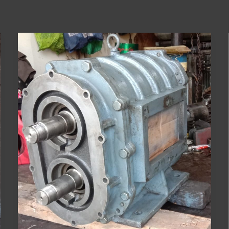
Getaran
Berlebih
yang
Muncul
pada
Roots
Blower