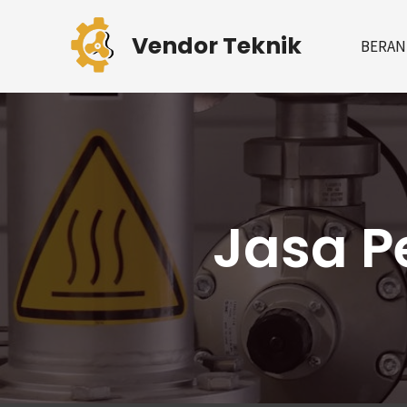
Skip
Post
to
pagination
Vendor Teknik
BERAN
content
Jasa P