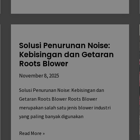
Solusi
Penurunan
Solusi Penurunan Noise:
Noise:
Kebisingan dan Getaran
Kebisingan
Roots Blower
dan
Getaran
November 8, 2025
Roots
Blower
Solusi Penurunan Noise: Kebisingan dan
Getaran Roots Blower Roots Blower
merupakan salah satu jenis blower industri
yang paling banyak digunakan
Read More »