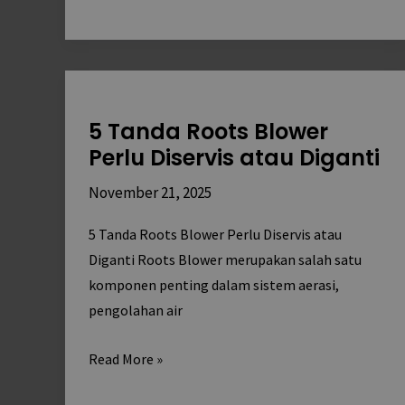
5
Tanda
5 Tanda Roots Blower
Roots
Perlu Diservis atau Diganti
Blower
Perlu
November 21, 2025
Diservis
atau
5 Tanda Roots Blower Perlu Diservis atau
Diganti
Diganti Roots Blower merupakan salah satu
komponen penting dalam sistem aerasi,
pengolahan air
Read More »