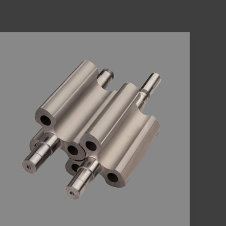
Perbedaan
Roots
Blower
2
Lobe
dan
3
Lobe