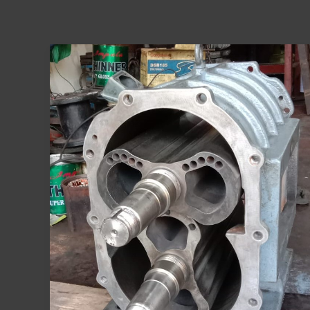
Kerusakan
Roots
Blower
yang
Masih
Bisa
Diperbaiki