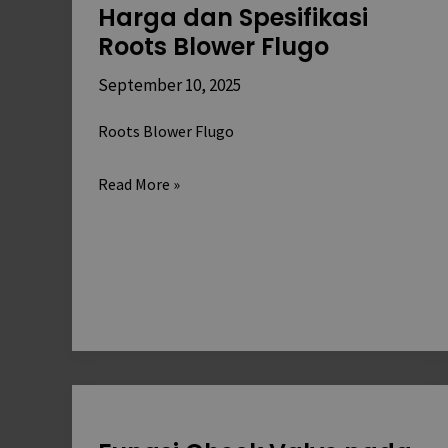
Harga dan Spesifikasi
Spesifikasi
Roots Blower Flugo
Roots
Blower
September 10, 2025
Flugo
Roots Blower Flugo
Read More »
Fungsi
Check