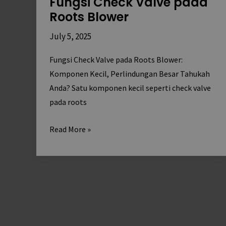
Fungsi Check Valve pada
Valve
Roots Blower
pada
Roots
July 5, 2025
Blower
Fungsi Check Valve pada Roots Blower:
Komponen Kecil, Perlindungan Besar Tahukah
Anda? Satu komponen kecil seperti check valve
pada roots
Read More »