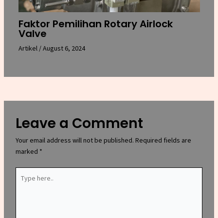
Faktor Pemilihan Rotary Airlock
Valve
Artikel
/
August 6, 2024
Leave a Comment
Your email address will not be published.
Required fields are
marked
*
Type
here..