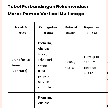
Tabel Perbandingan Rekomendasi
Merek Pompa Vertical Multistage
Merek &
Keunggulan
Material
Kapasitas
Series
Utama
Umum
& Head
Premium,
efisiensi
tinggi,
Flow up to
h
Grundfos CR
teknologi
SS304 /
180 m³/h,
i
Series
canggih,
SS316
Head up
(Denmark)
umur
to 330 m
panjang,
service
center luas
Premium,
efisiensi