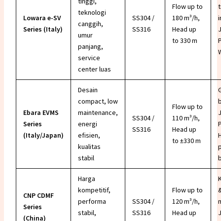
tinggi,
Flow up to
t
teknologi
Lowara e-SV
SS304 /
180 m³/h,
i
canggih,
Series
(Italy)
SS316
Head up
umur
to 330 m
panjang,
service
center luas
Desain
compact, low
b
Flow up to
Ebara EVMS
maintenance,
SS304 /
110 m³/h,
Series
energi
SS316
Head up
(Italy/Japan)
efisien,
to ±330 m
kualitas
stabil
Harga
kompetitif,
Flow up to
&
CNP CDMF
performa
SS304 /
120 m³/h,
Series
stabil,
SS316
Head up
(China)