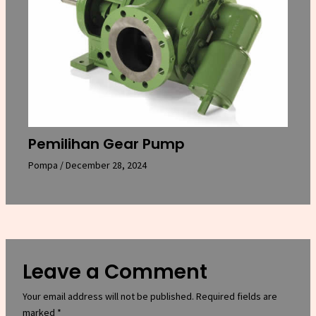
Pemilihan Gear Pump
Pompa
/
December 28, 2024
Leave a Comment
Your email address will not be published.
Required fields are
marked
*