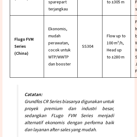
sparepart
to ±305 m
terjangkau
Ekonomis,
mudah
Flow up to
Flugo FVM
perawatan,
100 m³/h,
Series
SS304
cocok untuk
Head up
(China)
WTP/WWTP
to ±280 m
dan booster
Catatan:
Grundfos CR Series biasanya digunakan untuk
proyek premium dan industri besar,
sedangkan FLugo FVM Series menjadi
alternatif ekonomis dengan performa baik
dan layanan after-sales yang mudah.