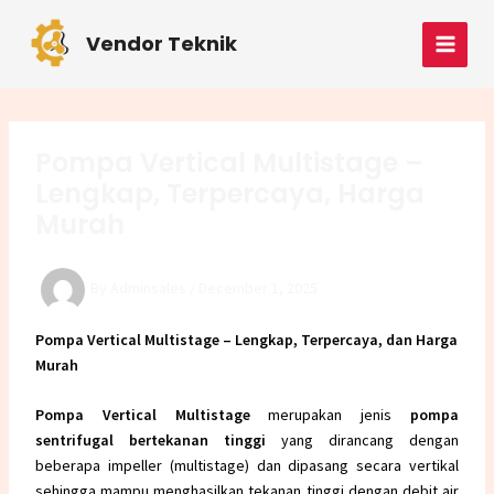
Skip
Post
MAI
to
navigation
Vendor Teknik
MEN
content
Pompa Vertical Multistage –
Lengkap, Terpercaya, Harga
Murah
By
Adminsales
/
December 1, 2025
Pompa Vertical Multistage – Lengkap, Terpercaya, dan Harga
Murah
Pompa Vertical Multistage
merupakan jenis
pompa
sentrifugal bertekanan tinggi
yang dirancang dengan
beberapa impeller (multistage) dan dipasang secara vertikal
sehingga mampu menghasilkan tekanan tinggi dengan debit air