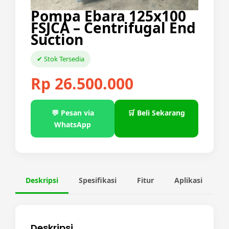
Pompa Ebara 125x100
FSJCA – Centrifugal End
Suction
✔ Stok Tersedia
Rp 26.500.000
💬 Pesan via
🛒 Beli Sekarang
WhatsApp
Deskripsi
Spesifikasi
Fitur
Aplikasi
K
Deskripsi