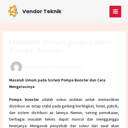
Skip
Post
MAI
to
navigation
Vendor Teknik
MEN
content
Masalah Umum pada Sistem
Pompa Booster
By
Adminsales
/
December 26, 2025
Masalah Umum pada Sistem Pompa Booster dan Cara
Mengatasinya
Pompa booster
adalah solusi andalan untuk memastikan
distribusi air tetap stabil pada gedung bertingkat, hotel, pabrik,
dan sistem distribusi air lainnya. Namun, seiring pemakaian,
berbagai masalah teknis dapat muncul dan mengganggu
kinerjanya. Mengenali penyebab dan solusi dari awal akan