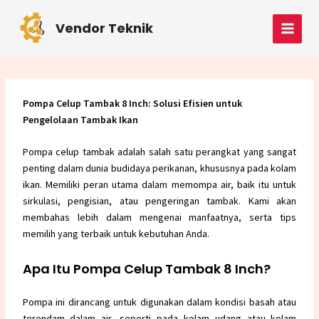
Skip
Post
MAI
to
navigation
Vendor Teknik
MEN
content
Pompa Celup Tambak 8 Inch: Solusi Efisien untuk
Pengelolaan Tambak Ikan
Pompa celup tambak adalah salah satu perangkat yang sangat
penting dalam dunia budidaya perikanan, khususnya pada kolam
ikan. Memiliki peran utama dalam memompa air, baik itu untuk
sirkulasi, pengisian, atau pengeringan tambak. Kami akan
membahas lebih dalam mengenai manfaatnya, serta tips
memilih yang terbaik untuk kebutuhan Anda.
Apa Itu Pompa Celup Tambak 8 Inch?
Pompa ini dirancang untuk digunakan dalam kondisi basah atau
terendam dalam air, seperti pada kolam udang atau kolam