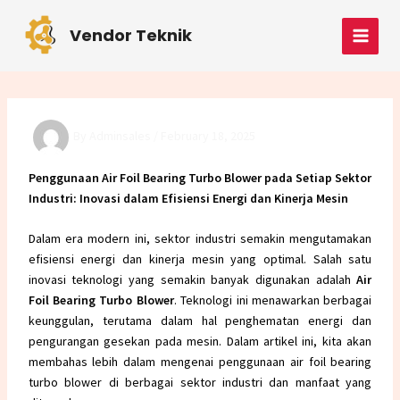
Skip
Post
MAI
to
navigation
Vendor Teknik
MEN
content
By
Adminsales
/
February 18, 2025
Penggunaan Air Foil Bearing Turbo Blower pada Setiap Sektor
Industri: Inovasi dalam Efisiensi Energi dan Kinerja Mesin
Dalam era modern ini, sektor industri semakin mengutamakan
efisiensi energi dan kinerja mesin yang optimal. Salah satu
inovasi teknologi yang semakin banyak digunakan adalah
Air
Foil Bearing Turbo Blower
. Teknologi ini menawarkan berbagai
keunggulan, terutama dalam hal penghematan energi dan
pengurangan gesekan pada mesin. Dalam artikel ini, kita akan
membahas lebih dalam mengenai penggunaan air foil bearing
turbo blower di berbagai sektor industri dan manfaat yang