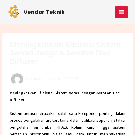
Skip
Post
MAI
to
navigation
Vendor Teknik
MEN
content
Meningkatkan Efisiensi Sistem
Aerasi dengan Aerator Disc
Diffuser
By
Adminsales
/
April 25, 2025
Meningkatkan Efisiensi Sistem Aerasi dengan Aerator Disc
Diffuser
Sistem aerasi merupakan salah satu komponen penting dalam
proses pengolahan air, terutama dalam aplikasi seperti instalasi
pengolahan air limbah (IPAL), kolam ikan, hingga sistem
pertanian hidroponik. Salah satu cara untuk meningkatkan