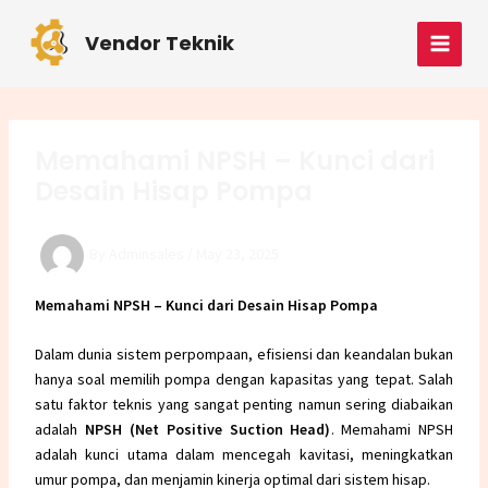
Skip
Post
MAI
to
navigation
Vendor Teknik
MEN
content
Memahami NPSH – Kunci dari
Desain Hisap Pompa
By
Adminsales
/
May 23, 2025
Memahami NPSH – Kunci dari Desain Hisap Pompa
Dalam dunia sistem perpompaan, efisiensi dan keandalan bukan
hanya soal memilih pompa dengan kapasitas yang tepat. Salah
satu faktor teknis yang sangat penting namun sering diabaikan
adalah
NPSH (Net Positive Suction Head)
. Memahami NPSH
adalah kunci utama dalam mencegah kavitasi, meningkatkan
umur pompa, dan menjamin kinerja optimal dari sistem hisap.