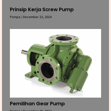
Prinsip Kerja Screw Pump
Pompa
/
December 23, 2024
Pemilihan Gear Pump
Pompa
/
December 28, 2024