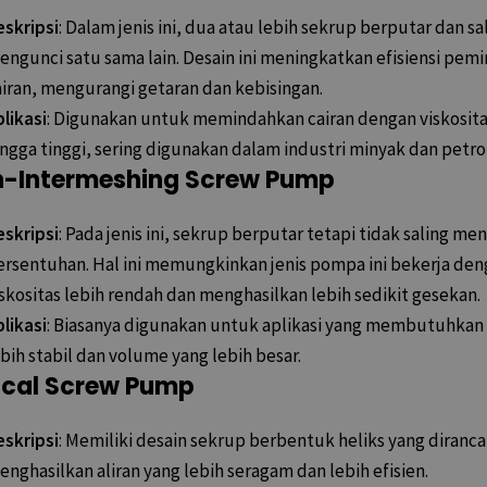
eskripsi
: Dalam jenis ini, dua atau lebih sekrup berputar dan sa
engunci satu sama lain. Desain ini meningkatkan efisiensi pem
airan, mengurangi getaran dan kebisingan.
likasi
: Digunakan untuk memindahkan cairan dengan viskosit
ingga tinggi, sering digunakan dalam industri minyak dan petro
-Intermeshing Screw Pump
eskripsi
: Pada jenis ini, sekrup berputar tetapi tidak saling me
ersentuhan. Hal ini memungkinkan jenis pompa ini bekerja den
skositas lebih rendah dan menghasilkan lebih sedikit gesekan.
likasi
: Biasanya digunakan untuk aplikasi yang membutuhkan 
bih stabil dan volume yang lebih besar.
ical Screw Pump
eskripsi
: Memiliki desain sekrup berbentuk heliks yang diranc
nghasilkan aliran yang lebih seragam dan lebih efisien.