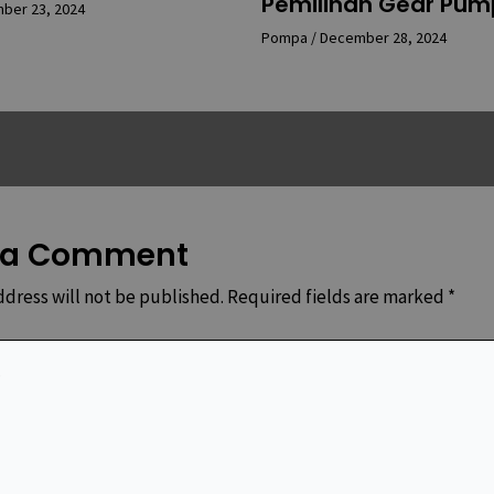
Pemilihan Gear Pum
ber 23, 2024
Pompa
/
December 28, 2024
 a Comment
ddress will not be published.
Required fields are marked
*