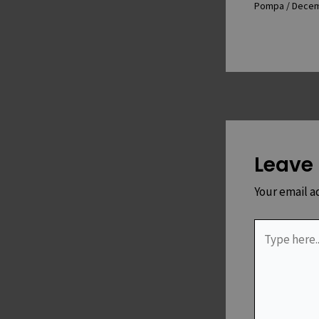
Pompa
/
Decem
Leave
Your email a
Type
here..