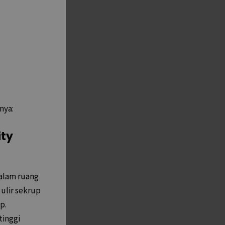
nya:
ity
alam ruang
 ulir sekrup
p.
tinggi