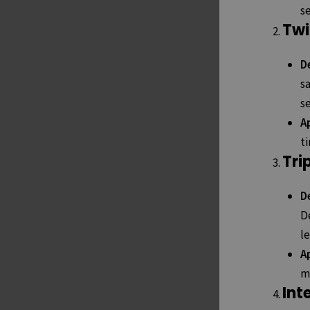
s
Twi
D
s
s
Ap
ti
Tri
D
De
l
Ap
m
Int