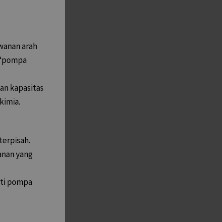
wanan arah
t “pompa
an kapasitas
kimia.
terpisah.
kanan yang
rti pompa