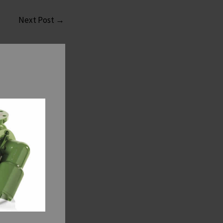
Next Post
→