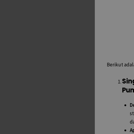
Berikut adal
Sin
Pu
D
st
d
Ap