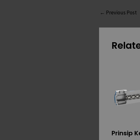
←
Previous Post
Relat
Prinsip 