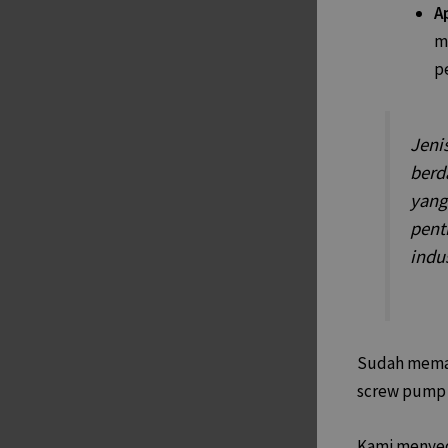
Ap
m
pe
Jeni
berd
yang
pent
indus
Sudah mem
screw pump y
Kami menye