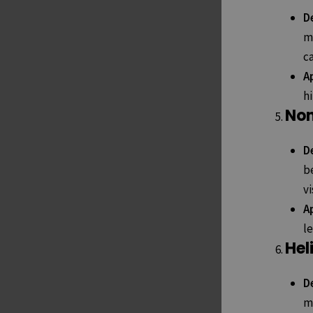
D
m
c
Ap
h
Non
D
b
vi
Ap
le
Hel
D
me