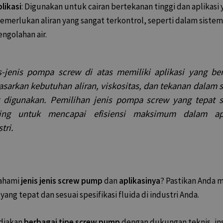
likasi
: Digunakan untuk cairan bertekanan tinggi dan aplikasi 
emerlukan aliran yang sangat terkontrol, seperti dalam siste
ngolahan air.
s-jenis pompa screw di atas memiliki aplikasi yang b
asarkan kebutuhan aliran, viskositas, dan tekanan dalam 
 digunakan. Pemilihan jenis pompa screw yang tepat s
ing untuk mencapai efisiensi maksimum dalam apl
tri.
ahami
jenis jenis screw pump
dan
aplikasinya
? Pastikan Anda
ang tepat dan sesuai spesifikasi fluida di industri Anda.
diakan
berbagai tipe screw pump
dengan dukungan teknis, ins