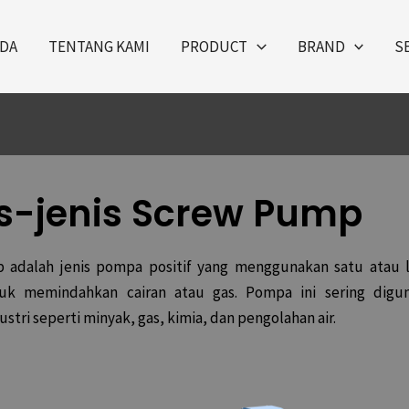
DA
TENTANG KAMI
PRODUCT
BRAND
S
s-jenis Screw Pump
adalah jenis pompa positif yang menggunakan satu atau 
tuk memindahkan cairan atau gas. Pompa ini sering digu
ustri seperti minyak, gas, kimia, dan pengolahan air.