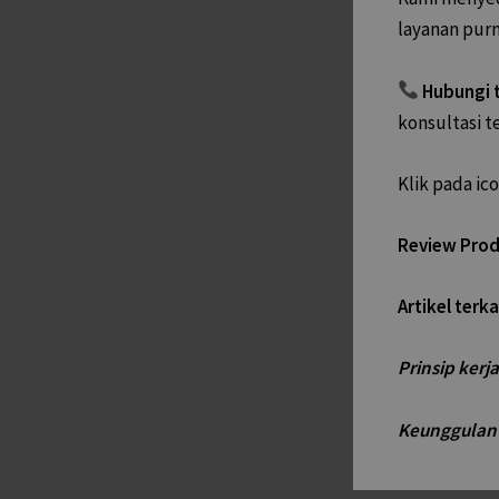
layanan purn
Hubungi 
konsultasi t
Klik pada i
Review Pro
Artikel terka
Prinsip ker
Keunggulan