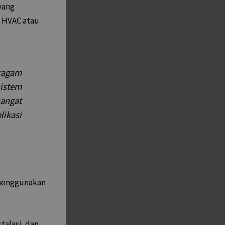
yang
m HVAC atau
eragam
sistem
angat
ikasi
 menggunakan
talasi, dan