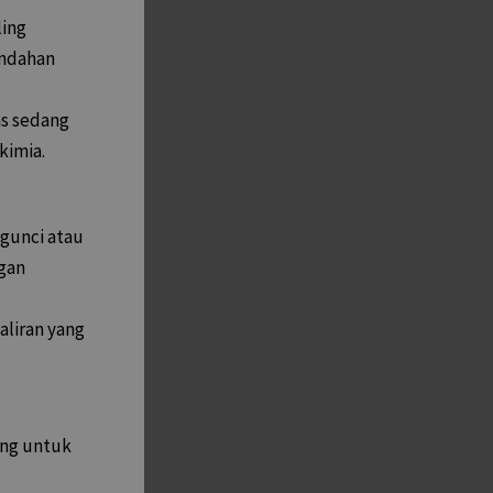
ling
indahan
as sedang
kimia.
ngunci atau
gan
aliran yang
ang untuk