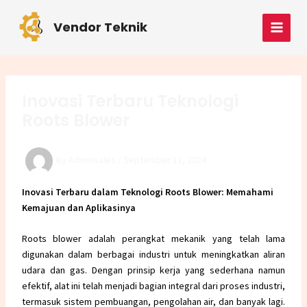
Skip
Post
MAI
to
navigation
Vendor Teknik
MEN
content
Inovasi Terbaru Teknologi
Roots Blower
By
Adminsales
/
September 11, 2024
Inovasi Terbaru dalam Teknologi Roots Blower: Memahami
Kemajuan dan Aplikasinya
Roots blower adalah perangkat mekanik yang telah lama
digunakan dalam berbagai industri untuk meningkatkan aliran
udara dan gas. Dengan prinsip kerja yang sederhana namun
efektif, alat ini telah menjadi bagian integral dari proses industri,
termasuk sistem pembuangan, pengolahan air, dan banyak lagi.