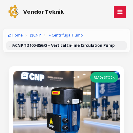
Skip
MAI
to
Vendor Teknik
MEN
content
Home
CNP
Centrifugal Pump
CNP TD100-35G/2 – Vertical In-line Circulation Pump
READY STOCK