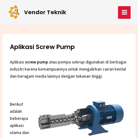
Skip
Post
MAI
to
navigation
Vendor Teknik
MEN
content
Aplikasi Screw Pump
Aplikasi
screw pump
atau pompa sekrup digunakan di berbagai
industri karena kemampuannya untuk mengalirkan cairan kental
dan beragam media lainnya dengan tekanan tinggi.
Berikut
adalah
beberapa
aplikasi
utama dari