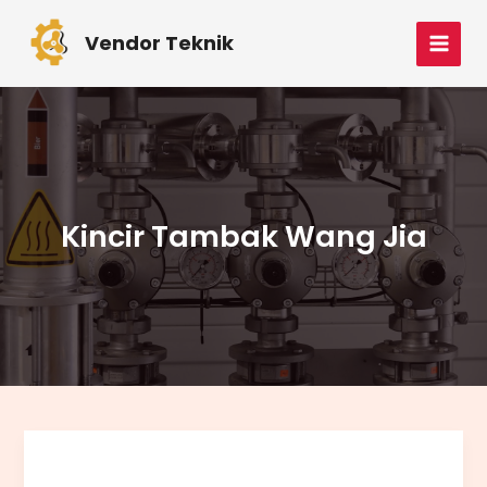
Skip
MAI
to
Vendor Teknik
MEN
content
Kincir Tambak Wang Jia
Perawatan
Gearbox