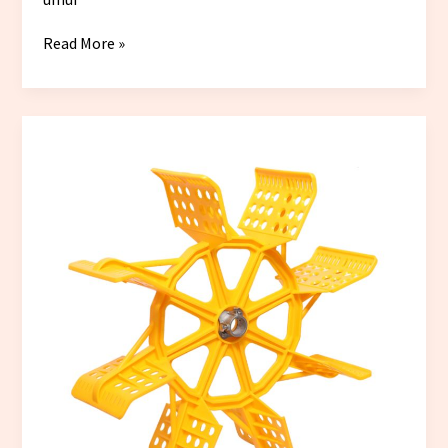
Read More »
Penyebab
Baling-
Baling
Kincir
Air
Tambak
mudah
Patah