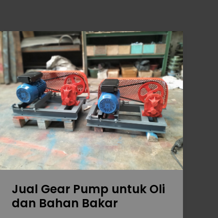
Jual
Gear
Pump
untuk
Oli
dan
Bahan
Bakar
Jual Gear Pump untuk Oli
dan Bahan Bakar