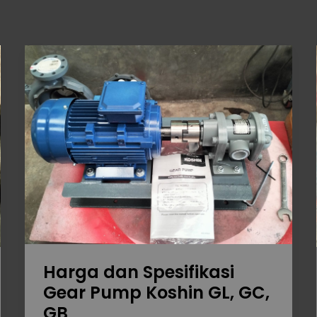
Harga
dan
Spesifikasi
Gear
Pump
Koshin
GL,
GC,
GB
Harga dan Spesifikasi
Gear Pump Koshin GL, GC,
GB