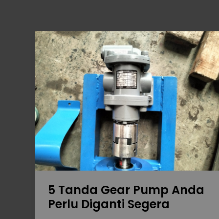
5
Tanda
Gear
Pump
Anda
Perlu
Diganti
Segera
5 Tanda Gear Pump Anda
Perlu Diganti Segera