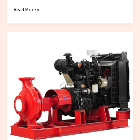
Read More »
Cara
Kerja
Diesel
Fire
Pump
dalam
Sistem
Hydrant
dan
Sprinkler