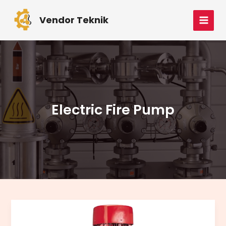
Skip
MAI
to
Vendor Teknik
MEN
content
Electric Fire Pump
Jual
Jockey