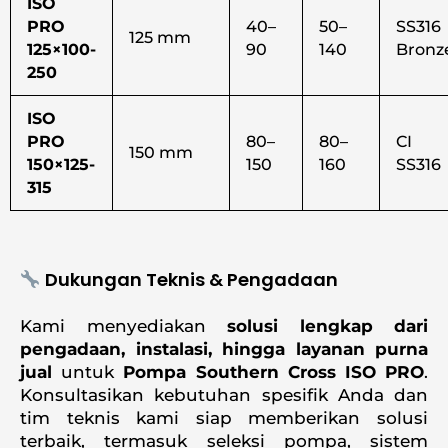
ISO
PRO
40–
50–
SS316
125 mm
125×100-
90
140
Bronz
250
ISO
PRO
80–
80–
CI 
150 mm
150×125-
150
160
SS316
315
Dukungan Teknis & Pengadaan
Kami menyediakan
solusi lengkap dari
pengadaan, instalasi, hingga layanan purna
jual
untuk
Pompa
Southern Cross ISO PRO
.
Konsultasikan kebutuhan spesifik Anda dan
tim teknis kami siap memberikan solusi
terbaik, termasuk seleksi pompa, sistem