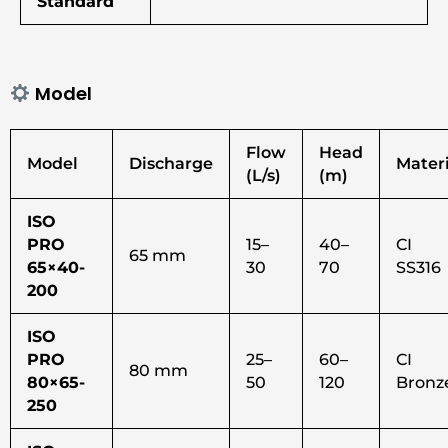
Standard
Model
Flow
Head
Model
Discharge
Materi
(L/s)
(m)
ISO
PRO
15–
40–
CI 
65 mm
65×40-
30
70
SS316
200
ISO
PRO
25–
60–
CI 
80 mm
80×65-
50
120
Bronz
250