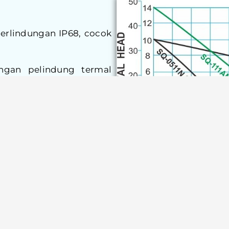
erlindungan IP68, cocok
ngan pelindung termal
pembakaran pada motor.
an stainless steel, yang
pompa dan memudahkan
 stainless SCS13 (#304)
 tahan tinggi.
ka yang seimbang secara
n akibat lumpur, pasir,