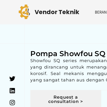
Skip
to
Vendor Teknik
BERAN
content
Pompa Showfou SQ 
Showfou SQ series merupakan
yang dirancang untuk menanga
korosif. Seal mekanis mengg
T
L
I
yang sangat tahan aus dengan O
w
i
n
i
n
s
t
k
t
Request a
t
e
a
consultation >
e
d
g