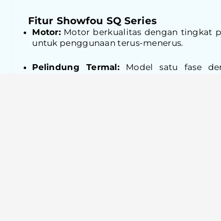
Fitur Showfou SQ Series
Motor:
Motor berkualitas dengan tingkat p
untuk penggunaan terus-menerus.
Pelindung Termal:
Model satu fase de
bawaan yang mencegah kerusakan akibat 
Casing Motor:
Casing terbuat dari lembar
secara signifikan mengurangi berat 
untuk dibawa saat bekerja.
Casing Pompa:
Diperbuat dari pengecoran
dengan permukaan halus, memberikan daya
Impeler:
Desain impeler tipe semi terbu
statis dan dinamis, mencegah penyumbata
dan material lainnya.