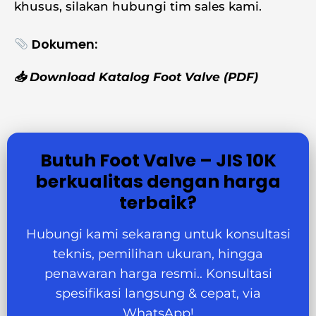
khusus, silakan hubungi tim sales kami.
Dokumen:
📥
Download Katalog Foot Valve
(PDF)
Butuh Foot Valve – JIS 10K
berkualitas dengan harga
terbaik?
Hubungi kami sekarang untuk konsultasi
teknis, pemilihan ukuran, hingga
penawaran harga resmi.. Konsultasi
spesifikasi langsung & cepat, via
WhatsApp!