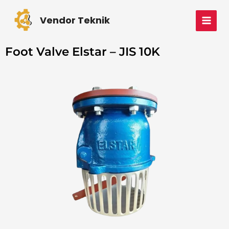
Skip
MAI
to
Vendor Teknik
MEN
content
Foot Valve Elstar – JIS 10K