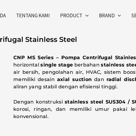
DA
TENTANG KAMI
PRODUCT
BRAND
S
fugal Stainless Steel
CNP MS Series – Pompa Centrifugal Stainles
horizontal
single stage
berbahan
stainless ste
air bersih, pengolahan air, HVAC, sistem boo
memiliki desain
axial suction
dan
radial dis
aliran yang stabil dengan efisiensi tinggi.
Dengan konstruksi
stainless steel SUS304 / 
korosi, ringan, dan memiliki umur pakai 
konvensional.