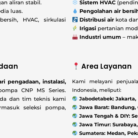
n aliran stabil.
Sistem HVAC
(pendin
dia luas.
Pengolahan air bersi
rsih, HVAC, sirkulasi
Distribusi air
kota da
Irigasi
pertanian mod
Industri umum
– mak
adaan
Area Layanan
ri pengadaan, instalasi,
Kami melayani penjual
ompa CNP MS Series.
Indonesia, meliputi:
nda dan tim teknis kami
Jabodetabek: Jakarta,
ermasuk seleksi pompa,
Jawa Barat: Bandung, 
Jawa Tengah & DIY: Se
Jawa Timur: Surabaya,
Sumatera: Medan, Pek